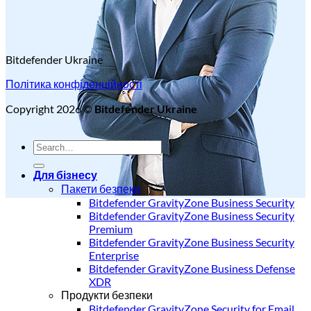
Bitdefender Ukraine
Політика конфіденційності
Copyright 2026 ©
Bitdefender Ukraine
Для бізнесу
Пакети безпеки
Bitdefender GravityZone Business Security
Bitdefender GravityZone Business Security
Premium
Bitdefender GravityZone Business Security
Enterprise
Bitdefender GravityZone Business Defense
XDR
Продукти безпеки
Bitdefender GravityZone Security for Email