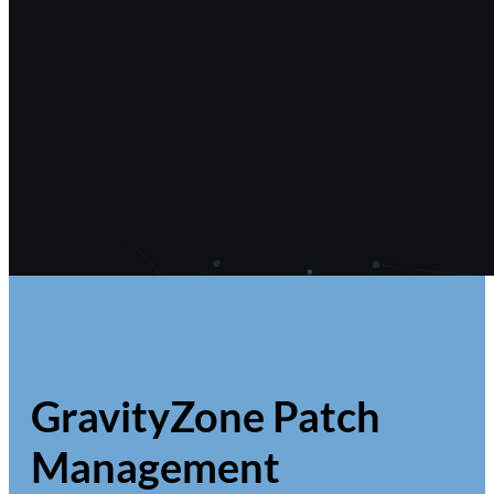
Bitdefender GravityZone Security for Email
Bitdefender GravityZone Patch Management
Bitdefender GravityZone Full Disk
Encryption
Bitdefender GravityZone Security for Storage
Безпека MSP
Bitdefnder GravityZone Cloud MSP Security
Партнерам
Блог
Компанія
Контакти
GravityZone Patch
Management