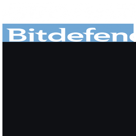
Пропустити
Для бізнесу
Пакети безпеки
Bitdefender GravityZone Business Security
Bitdefender GravityZone Business Security
Premium
Bitdefender GravityZone Business Security
Enterprise
Bitdefender GravityZone Business Defense
XDR
Продукти безпеки