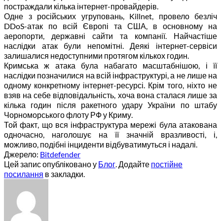
постраждали кілька інтернет-провайдерів.
Одне з російських угруповань, Killnet, провело безліч
DDoS-атак по всій Європі та США, в основному на
аеропорти, державні сайти та компанії. Найчастіше
наслідки атак були непомітні. Деякі інтернет-сервіси
залишалися недоступними протягом кількох годин.
Кримська ж атака була набагато масштабнішою, і її
наслідки позначилися на всій інфраструктурі, а не лише на
одному конкретному інтернет-ресурсі. Крім того, ніхто не
взяв на себе відповідальність, хоча вона сталася лише за
кілька годин після ракетного удару України по штабу
Чорноморського флоту РФ у Криму.
Той факт, що вся інфраструктура мережі була атакована
одночасно, наголошує на її значній вразливості, і,
можливо, подібні інциденти відбуватимуться і надалі.
Джерело:
Bitdefender
Цей запис опубліковано у
Блог
. Додайте
постійне
посилання
в закладки.