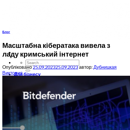
Пропустити
Блог
Масштабна кібератака вивела з
ладу кримський інтернет
Опубліковано
25.09.2023
25.09.2023
автор:
Дубницкая
Виктория
Для бізнесу
Пакети безпеки
Bitdefender GravityZone Business Security
Bitdefender GravityZone Business Security
Premium
Bitdefender GravityZone Business Security
Enterprise
Bitdefender GravityZone Business Defense
XDR
Продукти безпеки