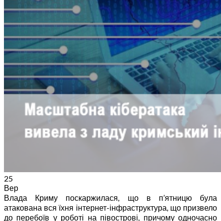
Bitdefender GravityZone Security for Email
Bitdefender GravityZone Patch Management
Bitdefender GravityZone Full Disk
Encryption
Bitdefender GravityZone Security for Storage
Безпека MSP
Bitdefnder GravityZone Cloud MSP Security
Партнерам
Блог
Компанія
Контакти
25
Вер
Влада Криму поскаржилася, що в п’ятницю була
атакована вся їхня інтернет-інфраструктура, що призвело
до перебоїв у роботі на півострові, причому одночасно