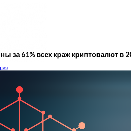
ы за 61% всех краж криптовалют в 2
ория
remium
terprise
DR