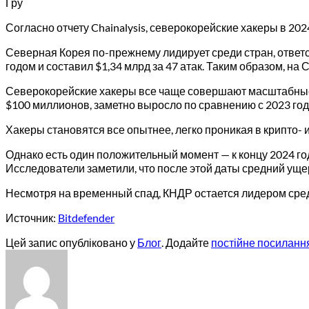
Гру
Согласно отчету Chainalysis, северокорейские хакеры в 20
Северная Корея по-прежнему лидирует среди стран, ответс
годом и составил $1,34 млрд за 47 атак. Таким образом, на
Северокорейские хакеры все чаще совершают масштабные 
$100 миллионов, заметно выросло по сравнению с 2023 год
Хакеры становятся все опытнее, легко проникая в крипто-
Однако есть один положительный момент — к концу 2024 го
Исследователи заметили, что после этой даты средний ущер
Несмотря на временный спад, КНДР остается лидером сре
Источник:
Bitdefender
Цей запис опубліковано у
Блог
. Додайте
постійне посиланн