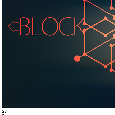
Bitdefender GravityZone Security for Email
Bitdefender GravityZone Patch Management
Bitdefender GravityZone Full Disk Encryption
Bitdefender GravityZone Security for Storage
Безпека MSP
Bitdefnder GravityZone Cloud MSP Security
Партнерам
Блог
Компанія
Контакти
23