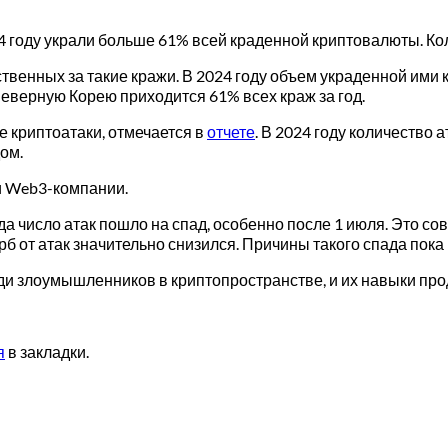
24 году украли больше 61% всей краденной криптовалюты. Ко
твенных за такие кражи. В 2024 году объем украденной ими
 Северную Корею приходится 61% всех краж за год.
криптоатаки, отмечается в
отчете
. В 2024 году количество 
ом.
 и Web3-компании.
да число атак пошло на спад, особенно после 1 июля. Это с
б от атак значительно снизился. Причины такого спада пока
ди злоумышленников в криптопространстве, и их навыки пр
я
в закладки.