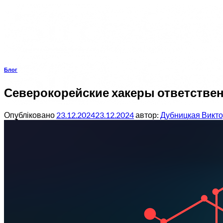
Пропустити
Блог
Северокорейские хакеры ответственн
Опубліковано
23.12.2024
23.12.2024
автор:
Дубницкая Викт
Для бізнесу
Пакети безпеки
Bitdefender GravityZone Business Security
Bitdefender GravityZone Business Security P
Bitdefender GravityZone Business Security En
Bitdefender GravityZone Business Defense X
Продукти безпеки