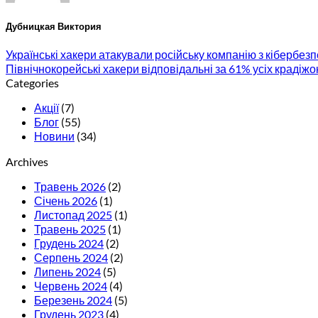
Дубницкая Виктория
Українські хакери атакували російську компанію з кібербез
Північнокорейські хакери відповідальні за 61% усіх крадіжо
Categories
Акції
(7)
Блог
(55)
Новини
(34)
Archives
Травень 2026
(2)
Січень 2026
(1)
Листопад 2025
(1)
Травень 2025
(1)
Грудень 2024
(2)
Серпень 2024
(2)
Липень 2024
(5)
Червень 2024
(4)
Березень 2024
(5)
Грудень 2023
(4)