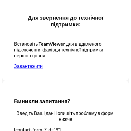
Для звернення до технічної
підтримки:
Встановіть
TeamViewer
для віддаленого
підключення фахівця технічної підтримки
першого рівня
Завантажити
Виникли запитання?
Введіть Ваші дані і опишіть проблему в формі
нижче
[contact-form-7 id=”9″]