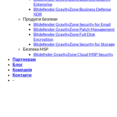
Enterprise
Bitdefender GravityZone Business Defense
XDR
Продукти безпеки
Bitdefender GravityZone Security for Email
Bitdefender GravityZone Patch Management
Bitdefender GravityZone Full Disk
Encryption
Bitdefender GravityZone Security for Storage
Безпека MSP
Bitdefnder GravityZone Cloud MSP Security
Партнерам
Блог
Компанія
Контакти
-