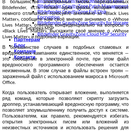
Bitdefender GravityZone Security for Email
В большинстве электронных писем, перехваченных
Bitdefender GravityZone Patch Management
Bitdefender, есть только одна фраза, которая может
Bitdefender GravityZone Full Disk
немного отличаться: голосуйте анонимно за «Black Lives
Encryption
Matter», сообщите нам своё мнение анонимно о «Whose
Bitdefender GravityZone Security for Storage
Lives Matter», ответьте конфиденциально на вопросы о
Безпека MSP
«Black Lives Matter», выскажите своё мнение о «Whose
Bitdefnder GravityZone Cloud MSP Security
Lives Matter», и подобные вариации.
Партнерам
Блог
В большинстве случаев в подобных спамовых и
Компанія
вредоносных кампаниях единственное, что меняется —
Контакти
это сообщение в электронной почте, при этом файл
вредоносного программного обеспечения остается
неизменным. В этом случае в файлы встроен троян —
зараженный файл с использованием макроса в Microsoft
Office.
Когда пользователь открывает вложение, выполняется
ряд команд, которые позволяют скрипту загрузить
дроппер, устанавливающий вредоносную программу, что
позволяет злоумышленнику получить доступ к системе.
Пользователям, как правило, рекомендуется избегать
открытия электронных писем или вложений из
неизвестных источников и использовать решения для