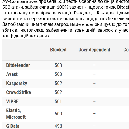
AV-Comparatives провела 503 тести з серпня до кінця листоп
503 атаки, забезпечивши 100% захист кінцевих точок. Bitde
інтегровану перевірку репутації IP-адрес, URL-адрес і до
виявляти та перехоплювати більшість інцидентів безпеки до
Запобігаючи цим типам загроз, Bitdefender знищує їх до то
збитків, наприклад, забезпечити зовнішній зв’язок з у
конфіденційних даних.