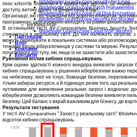
Bitdefender GravityZone Security for Email
їхніх клієнтів опинилися у відкритому доступі. Ці інцид
Bitdefender GravityZone Patch Management
доступу, витоку даних та фінансових втрат.
Bitdefender GravityZone Full Disk Encryption
Організації, які постраждали від дорогих кібератак, зрозу
Bitdefender GravityZone Security for Storage
програмного забезпечення виходять за рамки фінансових втр
Безпека MSP
В останньому тесті AV-Comparatives Business Security Te
Bitdefnder GravityZone Cloud MSP Security
стикаються в реальному світі. До них належать загрози, з
Партнерам
можуть перебувати в локальних системах або розповсюджува
Блог
точками входу кіберзлочинців у системи та мережі. Результ
Компанія
початкового доступу, які, якщо їх не захистити або захисти
Контакти
Руйнівний вплив хибних спрацьовувань
Крім оцінки здатності кожного вендора виявляти загрози б
хибних спрацьовувань у рішеннях кібербезпеки важко перео
на небезпеку, якої не існує. Команди безпеки, переповне
тільки забирає ресурси, а й підвищує ризик того, що реаль
чутливими для виявлення реальних загроз і водночас дос
кібербезпеки дозволяють командам безпеки виявляти пильн
безпеку. Цей баланс є вкрай важливим для бізнесу, де варт
Результати тестування
У тесті AV-Comparatives “Захист у реальному світі” Bitdef
відсоток хибних спрацьовувань.