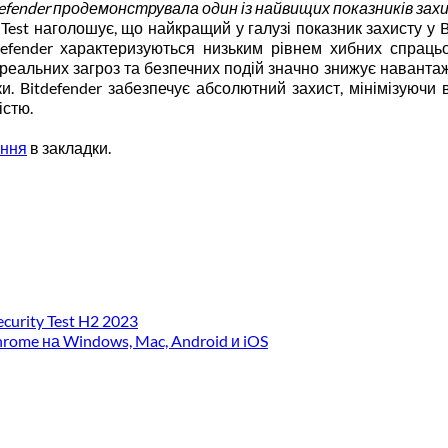
defender продемонструвала один із найвищих показників зах
y Test наголошує, що найкращий у галузі показник захисту у B
defender характеризуються низьким рівнем хибних спрац
 реальних загроз та безпечних подій значно знижує навант
 Bitdefender забезпечує абсолютний захист, мінімізуючи в
істю.
ання
в закладки.
curity Test H2 2023
ome на Windows, Mac, Android и iOS