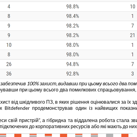
r забезпечив 100% захист, видавши при цьому всього два пом
нерувавши при цьому всього два помилкових спрацьовування,
хист від шкідливого ПЗ, в яких рішення оцінювалися за їх 
х Bitdefender продемонстрував один із найвищих показни
еси свій пристрій”, а гібридна та віддалена робота стала
 підключених до корпоративних ресурсів або які мають до них