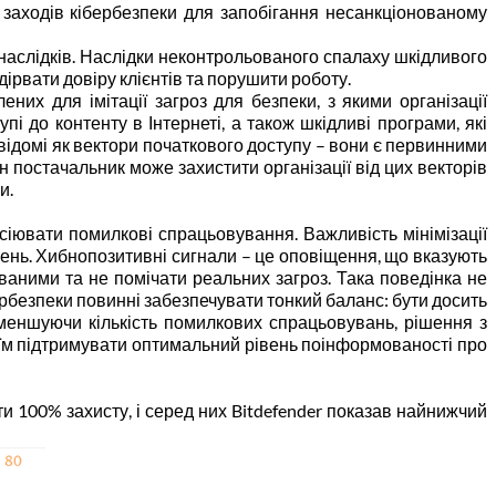
х заходів кібербезпеки для запобігання несанкціонованому
я наслідків. Наслідки неконтрольованого спалаху шкідливого
ірвати довіру клієнтів та порушити роботу.
них для імітації загроз для безпеки, з якими організації
і до контенту в Інтернеті, а також шкідливі програми, які
відомі як вектори початкового доступу – вони є первинними
н постачальник може захистити організації від цих векторів
и.
дсіювати помилкові спрацьовування. Важливість мінімізації
щень. Хибнопозитивні сигнали – це оповіщення, що вказують
ваними та не помічати реальних загроз. Така поведінка не
ербезпеки повинні забезпечувати тонкий баланс: бути досить
Зменшуючи кількість помилкових спрацьовувань, рішення з
 їм підтримувати оптимальний рівень поінформованості про
ти 100% захисту, і серед них Bitdefender показав найнижчий