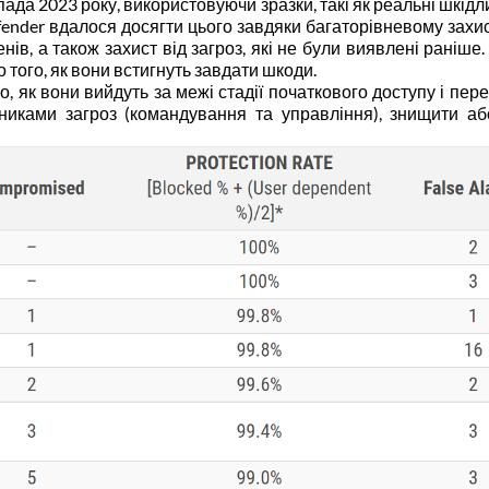
ада 2023 року, використовуючи зразки, такі як реальні шкідлив
fender вдалося досягти цього завдяки багаторівневому захист
менів, а також захист від загроз, які не були виявлені рані
 того, як вони встигнуть завдати шкоди.
го, як вони вийдуть за межі стадії початкового доступу і пер
часниками загроз (командування та управління), знищити