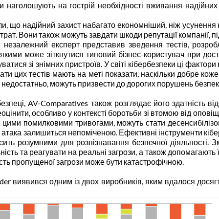
енти наголошують на гострій необхідності вживання надійни
міли, що надійний захист набагато економніший, ніж усуненн
ат. Вони також можуть завдати шкоди репутації компанії, під
st незалежний експерт представив зведення тестів, розробле
 якими може зіткнутися типовий бізнес-користувач при доступ
тися зі знімних пристроїв. У світі кібербезпеки ці фактори 
ати цих тестів мають на меті показати, наскільки добре коже
ти недостатньо, можуть призвести до дорогих порушень безпек
езпеці, AV-Comparatives також розглядає його здатність ві
цінити, особливо у контексті боротьби зі втомою від опові
ні цими помилковими тривогами, можуть стати десенсибілізо
на атака залишиться непоміченою. Ефективні інструменти кіб
ить розумними для розпізнавання безпечної діяльності. 
ість та реагувати на реальні загрози, а також допомагають
ість пропущеної загрози може бути катастрофічною.
ender виявився одним із двох виробників, яким вдалося досяг