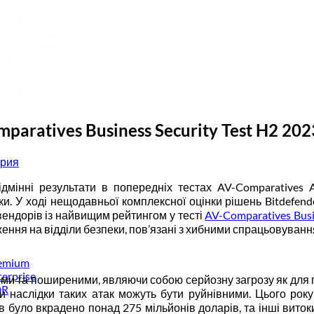
paratives Business Security Test H2 202
ория
дмінні результати в попередніх тестах AV-Comparatives 
ки. У ході нещодавньої комплексної оцінки рішень Bitdefend
ендорів із найвищим рейтингом у тесті
AV-Comparatives Busin
ження на відділи безпеки, пов’язані з хибними спрацьовуванн
remium
terprise
ими та поширеними, являючи собою серйозну загрозу як для п
DR
и наслідки таких атак можуть бути руйнівними. Цього року
тв було вкрадено понад 275 мільйонів доларів, та інші витоки