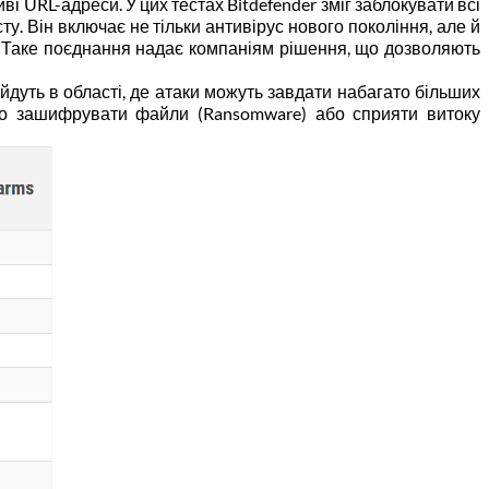
і URL-адреси. У цих тестах Bitdefender зміг заблокувати всі
у. Він включає не тільки антивірус нового покоління, але й
ше. Таке поєднання надає компаніям рішення, що дозволяють
ейдуть в області, де атаки можуть завдати набагато більших
 або зашифрувати файли (Ransomware) або сприяти витоку