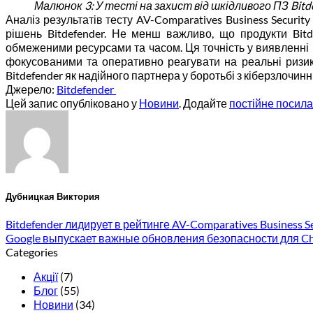
Малюнок 3: У тесті на захист від шкідливого ПЗ Bit
Аналіз результатів тесту AV-Comparatives Business Securit
рішень Bitdefender. Не менш важливо, що продукти Bit
обмеженими ресурсами та часом. Ця точність у виявленні
фокусованими та оперативно реагувати на реальні ризики.
Bitdefender як надійного партнера у боротьбі з кіберзлочинн
Джерело:
Bitdefender
Цей запис опубліковано у
Новини
. Додайте
постійне посил
Дубницкая Виктория
Bitdefender лидирует в рейтинге AV-Comparatives Business Se
Google выпускает важные обновления безопасности для Chr
Categories
Акції
(7)
Блог
(55)
Новини
(34)