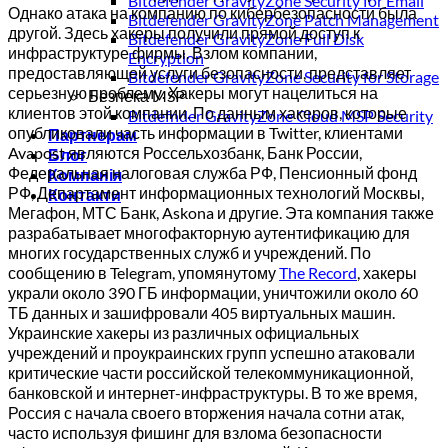
Bitdefender GravityZone Security for Email
Однако атака на компанию по кибербезопасности была
Bitdefender GravityZone Patch Management
другой. Здесь хакеры получили прямой доступ к
Bitdefender GravityZone Full Disk
инфраструктуре фирмы. Взлом компании,
Encryption
предоставляющей услуги безопасности, представляет
Bitdefender GravityZone Security for Storage
серьезную проблему. Хакеры могут нацелиться на
Безпека MSP
клиентов этой компании. По данным хакеров, которые
Bitdefnder GravityZone Cloud MSP Security
опубликовали часть информации в Twitter, клиентами
Партнерам
Avapost являются Россельхозбанк, Банк России,
Блог
Федеральная налоговая служба РФ, Пенсионный фонд
Компанія
РФ, Департамент информационных технологий Москвы,
Контакти
Мегафон, МТС Банк, Askona и другие. Эта компания также
разрабатывает многофакторную аутентификацию для
многих государственных служб и учреждений. По
сообщению в Telegram, упомянутому
The Record
, хакеры
украли около 390 ГБ информации, уничтожили около 60
ТБ данных и зашифровали 405 виртуальных машин.
Украинские хакеры из различных официальных
учреждений и проукраинских групп успешно атаковали
критические части российской телекоммуникационной,
банковской и интернет-инфраструктуры. В то же время,
Россия с начала своего вторжения начала сотни атак,
часто используя фишинг для взлома безопасности