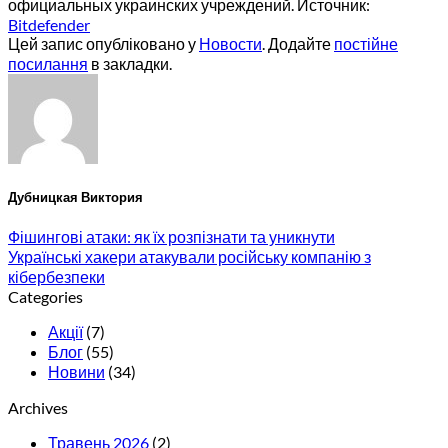
официальных украинских учреждений. Источник:
Bitdefender
Цей запис опубліковано у
Новости
. Додайте
постійне
посилання
в закладки.
Дубницкая Виктория
Фішингові атаки: як їх розпізнати та уникнути
Українські хакери атакували російську компанію з
кібербезпеки
Categories
Акції
(7)
Блог
(55)
Новини
(34)
Archives
Травень 2026
(2)