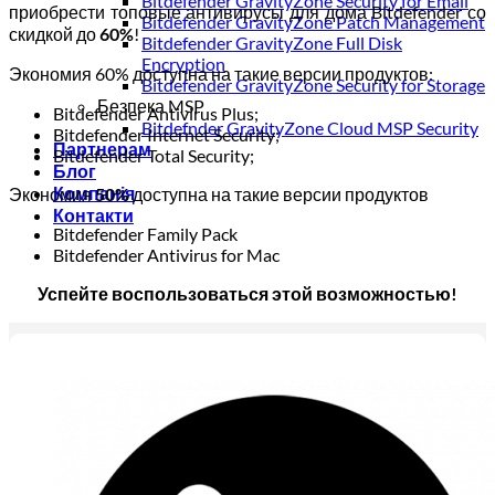
Bitdefender GravityZone Security for Email
приобрести топовые антивирусы для дома Bitdefender со
Bitdefender GravityZone Patch Management
скидкой до
60%
!
Bitdefender GravityZone Full Disk
Encryption
Экономия 60% доступна на такие версии продуктов:
Bitdefender GravityZone Security for Storage
Безпека MSP
Bitdefender Antivirus Plus;
Bitdefnder GravityZone Cloud MSP Security
Bitdefender Internet Security;
Партнерам
Bitdefender Total Security;
Блог
Компанія
Экономия
50%
доступна на такие версии продуктов
Контакти
Bitdefender Family Pack
Bitdefender Antivirus for Mac
Успейте воспользоваться этой возможностью!