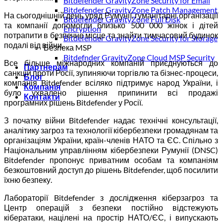
Bitdefender GravityZone Security for Email
Bitdefender GravityZone Patch Management
На сьогоднішній день уряд Румунії, гуманітарні організації
Bitdefender GravityZone Full Disk
та компанії допомогли близько 500 000 жінок і дітей
Encryption
потрапити в безпечне місце та знайти тимчасовий будинок
Bitdefender GravityZone Security for Storage
подалi від війни.
Безпека MSP
Bitdefnder GravityZone Cloud MSP Security
Все більше міжнародних компаній приєднуються до
Партнерам
санкцій проти Росії, зупиняючи торгівлю та бізнес-процеси,
Блог
компанія Bitdefender всіляко підтримує народ України, і
Компанія
було ухвалено рішення припинити всі продажі
Контакти
програмних рішень Bitdefender у Росії.
З початку війни Bitdefender надає технічні консультації,
аналітику загроз та технології кібербезпеки громадянам та
організаціям України, країн-членів НАТО та ЄС. Спільно з
Національним управлінням кібербезпеки Румунії (DNSC)
Bitdefender пропонує приватним особам та компаніям
безкоштовний доступ до рішень Bitdefender, щоб посилити
їхню безпеку.
Лабораторії Bitdefender з дослідження кіберзагроз та
Центр операцій з безпеки постійно відстежують
кібератаки, націлені на простір НАТО/ЄС, і випускають