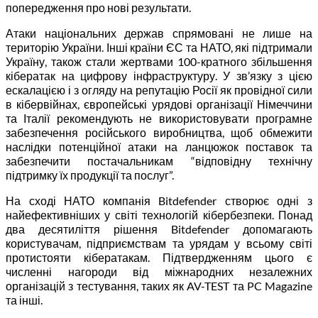
попередження про нові результати.
Атаки національних держав спрямовані не лише на
територію України. Інші країни ЄС та НАТО, які підтримали
Україну, також стали жертвами 100-кратного збільшення
кібератак на цифрову інфраструктуру. У зв’язку з цією
ескалацією і з огляду на репутацію Росії як провідної сили
в кібервійнах, європейські урядові організації Німеччини
та Італії рекомендують не використовувати програмне
забезпечення російського виробництва, щоб обмежити
наслідки потенційної атаки на ланцюжок поставок та
забезпечити постачальникам “відповідну технічну
підтримку їх продукції та послуг”.
На сході НАТО компанія Bitdefender створює одні з
найефективніших у світі технологій кібербезпеки. Понад
два десятиліття рішення Bitdefender допомагають
користувачам, підприємствам та урядам у всьому світі
протистояти кібератакам. Підтвердженням цього є
численні нагороди від міжнародних незалежних
організацій з тестування, таких як AV-TEST та PC Magazine
та інші.