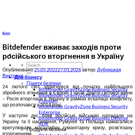
Пропустити
Блог
Bitdefender вживає заходів проти
російського вторгнення в Україну
Опубліковано
25.05.2022
27.01.2026
автор:
Дубницкая
Виктория
Для бізнесу
Пакети безпеки
24 лютого світ здригнувся від початку найбільшого
Bitdefender GravityZone Business Security
збройного зіткнення в Європі з часів Другої світової війни
Bitdefender GravityZone Business Security
– Росія вторглася в Україну в рамках ескалації конфлікту,
Premium
що розпочався у 2014 році.
Bitdefender GravityZone Business Security
Enterprise
У наступні дні, поки російські військові нападали на
Bitdefender GravityZone Business Defense
Україну та її населення, Румунія та Польща намагалися
XDR
врегулювати масштабну гуманітарну кризу, розв’язану
Продукти безпеки
вторгненням.