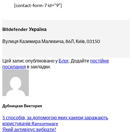
[contact-form-7 id=”9″]
Bitdefender Україна
Вулиця Казимира Малевича, 86Л, Київ, 03150
Цей запис опубліковано у
Блог
. Додайте
постійне
посилання
в закладки.
Дубницкая Виктория
5 способів, за допомогою яких хакери заражають
користувачів Ransomware
Який антивірус вибрати?