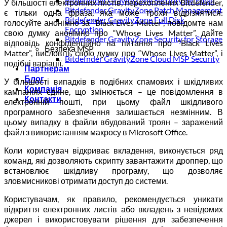
Bitdefender GravityZone Security for Email
У більшості електронних листів, перехоплених Bitdefender,
Bitdefender GravityZone Patch Management
є тільки одна фраза, яка може трохи відрізнятися:
Bitdefender GravityZone Full Disk
голосуйте анонімно за “Black Lives Matter”, повідомте нам
Encryption
свою думку анонімно про “Whose Lives Matter”, дайте
Bitdefender GravityZone Security for Storage
відповідь конфіденційно на питання про “Black Lives
Безпека MSP
Matter”, висловіть свою думку про “Whose Lives Matter”, і
Bitdefnder GravityZone Cloud MSP Security
подібні варіації.
Партнерам
Блог
У більшості випадків в подібних спамових і шкідливих
Компанія
кампаніях єдине, що змінюється – це повідомлення в
Контакти
електронній пошті, при цьому файл шкідливого
програмного забезпечення залишається незмінним. В
цьому випадку в файли вбудований троян – заражений
файл з використанням макросу в Microsoft Office.
Коли користувач відкриває вкладення, виконується ряд
команд, які дозволяють скрипту завантажити дроппер, що
встановлює шкідливу програму, що дозволяє
зловмисникові отримати доступ до системи.
Користувачам, як правило, рекомендується уникати
відкриття електронних листів або вкладень з невідомих
джерел і використовувати рішення для забезпечення