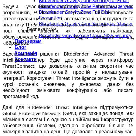
Bitdefender GravityZone Security for Email
Bitdefender GravityZone Patch Management
Будучи учасником партнерської програми для
Bitdefender GravityZone Full Disk
розробників, Bitdefender тепер може використовувати
Encryption
інтелектуальні можливості, автоматизацію, інструменти та
Bitdefender GravityZone Security for Storage
аналітику ThreatConnect, що дозволить виводити на ринок
Безпека MSP
нові спільні рішення, які забезпечать найкраще
Bitdefnder GravityZone Cloud MSP Security
обслуговування клієнтів та будуть захищати їх від
Партнерам
кіберзагроз.
Блог
Компанія
Вдосконалене рішення Bitdefender Advanced Threat
Контакти
Intelligence тепер буде доступне через платформу
ThreatConnect, що дозволить клієнтам скоротити час
окупності завдяки готовій, простій у налаштуванні
інтеграції. Користувачі Threat Intelligence зможуть бути в
курсі останніх оновлень, у джерелах даних без
необхідності змінювати конфігурацію або писати
програмний код.
Дані для Bitdefender Threat Intelligence підтримуються
Global Protective Network (GPN), яка захищає понад 500
мільйонів систем і є однією з найбільших інфраструктур
забезпечення безпеки, здатною обробляти більше 15
мільярдів запитів на день. Це дозволяє в реальному часі