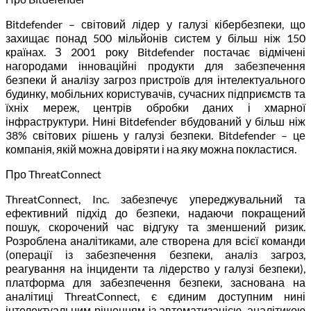
Bitdefender – світовий лідер у галузі кібербезпеки, що
захищає понад 500 мільйонів систем у більш ніж 150
країнах. З 2001 року Bitdefender постачає відмічені
нагородами інноваційні продукти для забезпечення
безпеки й аналізу загроз пристроїв для інтелектуального
будинку, мобільних користувачів, сучасних підприємств та
їхніх мереж, центрів обробки даних і хмарної
інфраструктури. Нині Bitdefender вбудований у більш ніж
38% світових рішень у галузі безпеки. Bitdefender – це
компанія, якій можна довіряти і на яку можна покластися.
Про ThreatConnect
ThreatConnect, Inc. забезпечує упереджувальний та
ефективний підхід до безпеки, надаючи покращений
пошук, скорочений час відгуку та зменшений ризик.
Розроблена аналітиками, але створена для всієї команди
(операції із забезпечення безпеки, аналіз загроз,
реагування на інциденти та лідерство у галузі безпеки),
платформа для забезпечення безпеки, заснована на
аналітиці ThreatConnect, є єдиним доступним нині
інтелектуальним рішенням із автоматизацією, аналітикою