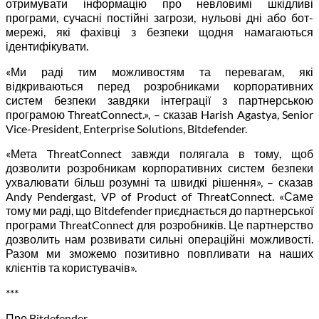
отримувати інформацію про невловимі шкідливі
програми, сучасні постійні загрози, нульові дні або бот-
мережі, які фахівці з безпеки щодня намагаються
ідентифікувати.
«Ми раді тим можливостям та перевагам, які
відкриваються перед розробниками корпоративних
систем безпеки завдяки інтеграції з партнерською
програмою ThreatConnect.», – сказав Harish Agastya, Senior
Vice-President, Enterprise Solutions, Bitdefender.
«Мета ThreatConnect завжди полягала в тому, щоб
дозволити розробникам корпоративних систем безпеки
ухвалювати більш розумні та швидкі рішення», – сказав
Andy Pendergast, VP of Product of ThreatConnect. «Саме
тому ми раді, що Bitdefender приєднається до партнерської
програми ThreatConnect для розробників. Це партнерство
дозволить нам розвивати сильні операційні можливості.
Разом ми зможемо позитивно повпливати на наших
клієнтів та користувачів».
***
Про Bitdefender