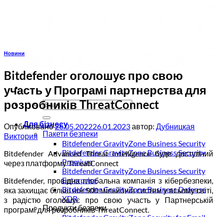
Пропустити
Новини
Bitdefender оголошує про свою
участь у Програмі партнерства для
розробників ThreatConnect
Для бізнесу
Опубліковано
26.05.2022
26.01.2023
автор:
Дубницкая
Пакети безпеки
Виктория
Bitdefender GravityZone Business Security
Bitdefender GravityZone Business Security
Bitdefender Advanced Threat Intelligence буде доступний
Premium
через платформу ThreatConnect
Bitdefender GravityZone Business Security
Enterprise
Bitdefender, провідна глобальна компанія з кібербезпеки,
Bitdefender GravityZone Business Defense
яка захищає більш ніж 500 мільйонів систем у всьому світі,
XDR
з радістю оголошує про свою участь у Партнерській
Продукти безпеки
програмі для розробників ThreatConnect.